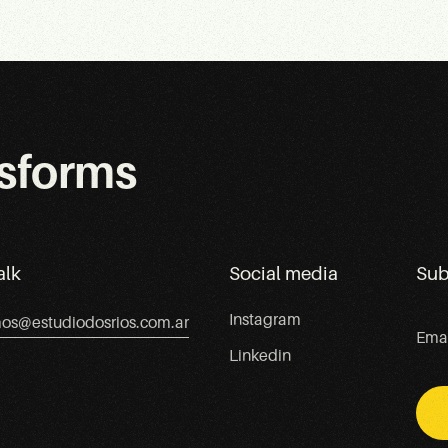
nsforms
alk
Social media
Sub
Instagram
os@estudiodosrios.com.ar
Ema
Linkedin