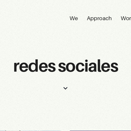
We
Approach
Wor
redes sociales