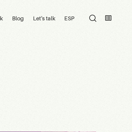
k
Blog
Let's talk
ESP