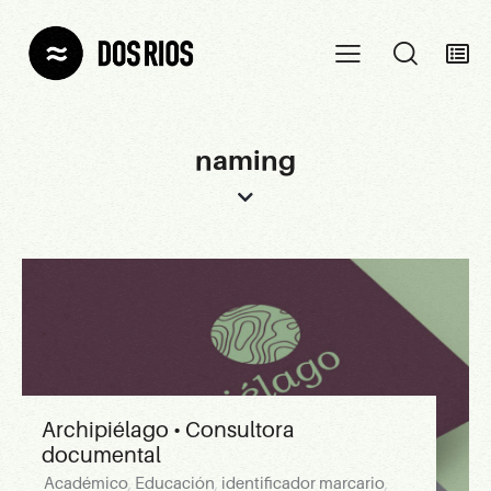
naming
Archipiélago • Consultora
documental
Académico
,
Educación
,
identificador marcario
,