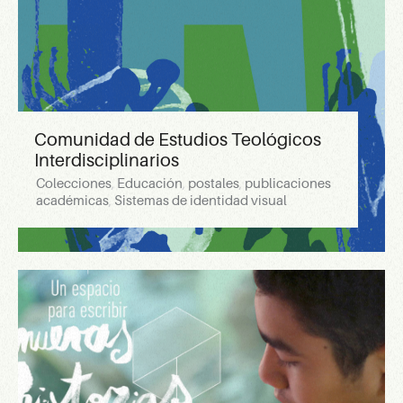
Comunidad de Estudios Teológicos
Interdisciplinarios
Colecciones
,
Educación
,
postales
,
publicaciones
académicas
,
Sistemas de identidad visual