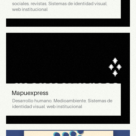
sociales
,
revistas
,
Sistemas de identidad visual
,
web institucional
Mapuexpress
Desarrollo humano
,
Medioambiente
,
Sistemas de
identidad visual
,
web institucional