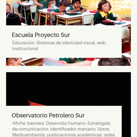
Escuela Proyecto Sur
Educación
,
Sistemas de identidad visual
,
web
institucional
Observatorio Petrolero Sur
Afiche
,
banners
,
Desarrollo humano
,
Estrategias
de comunicación
,
identificador marcario
,
libros
,
Medioambiente
,
publicaciones académicas
,
redes