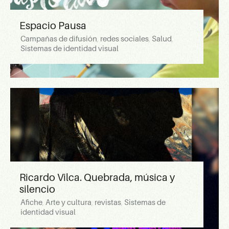
Espacio Pausa
Campañas de difusión
,
redes sociales
,
Salud
,
Sistemas de identidad visual
Ricardo Vilca. Quebrada, música y
silencio
Afiche
,
Arte y cultura
,
revistas
,
Sistemas de
identidad visual