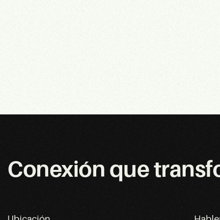
Conexión que trans
Ubicación
Habl