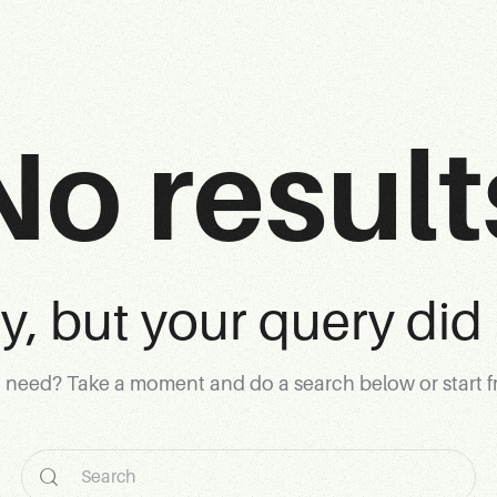
No result
ry, but your query did
u need? Take a moment and do a search below or start 