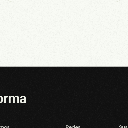
forma
emos
Redes
Sus