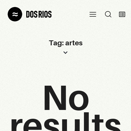
Tag: artes
No
results