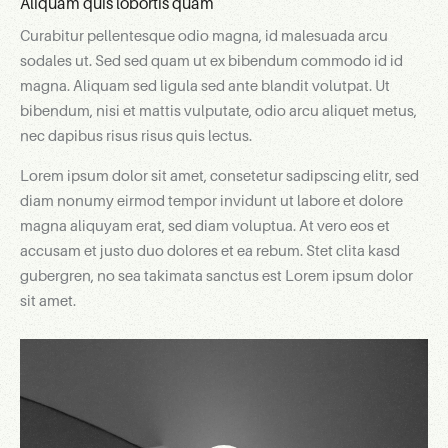
Aliquam quis lobortis quam
Curabitur pellentesque odio magna, id malesuada arcu
sodales ut. Sed sed quam ut ex bibendum commodo id id
magna. Aliquam sed ligula sed ante blandit volutpat. Ut
bibendum, nisi et mattis vulputate, odio arcu aliquet metus,
nec dapibus risus risus quis lectus.
Lorem ipsum dolor sit amet, consetetur sadipscing elitr, sed
diam nonumy eirmod tempor invidunt ut labore et dolore
magna aliquyam erat, sed diam voluptua. At vero eos et
accusam et justo duo dolores et ea rebum. Stet clita kasd
gubergren, no sea takimata sanctus est Lorem ipsum dolor
sit amet.